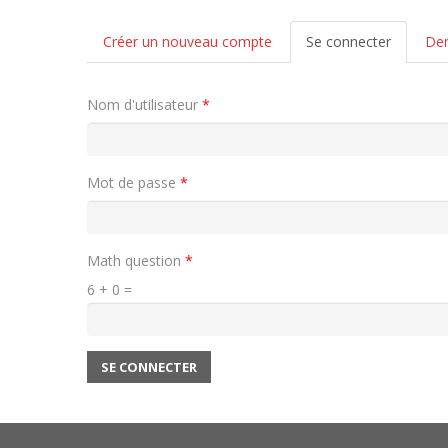
Onglets principaux
Créer un nouveau compte
Se connecter
(onglet
Dem
actif)
Nom d'utilisateur
*
Mot de passe
*
Math question
*
6 + 0 =
SE CONNECTER