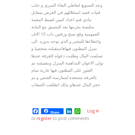
وجه التسويغ لتعاطي البغاء السري و جلب
فتيات قصد استغلالهم في الغرض بمقابل
مادي فتم اعداد كمين لضبط المعينة
متلبسة بجرمها بعد التنسيق مع النيابة
العمومية وقع نسخ ورقتين ذات 10 الاف
واعطاءها للمخبر و الذي توجه بدوره الى
منزل المظنون فيهافاستقبلته شخصيا و
تسلمت المال وطلبت دخوله للغرفة عندها
تولى الاعوان المداهمة المنزل وبتفتيشه تم
العثور على المظنون فيها عارية تمام
بالغرفة مستعدة لممارسة الجنس و تم
حجز المال عندهاو بذلك انطلقت التتبعات
Facebook
LinkedIn
WhatsApp
Log in
Share
or
register
to post comments