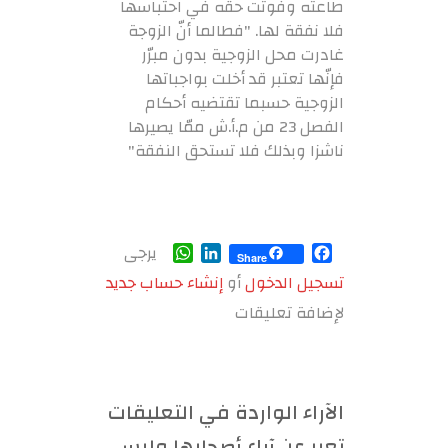
طاعته وفوتت حقه في احتباسها
فلا نفقة لها. "فطالما أنّ الزوجة
غادرت محل الزوجية بدون مبرّر
فإنّها تعتبر قد أخلت بواجباتها
الزوجية حسبما تقتضيه أحكام
الفصل 23 من م.أ.ش ممّا يصيرها
ناشزا وبذلك فلا تستحق النفقة"
WhatsApp
LinkedIn
Facebook
يرجى
Share
تسجيل الدخول
أو
إنشاء حساب جديد
لإضافة تعليقات
الآراء الواردة في التعليقات
تعبر عن آراء أصحابها وليس