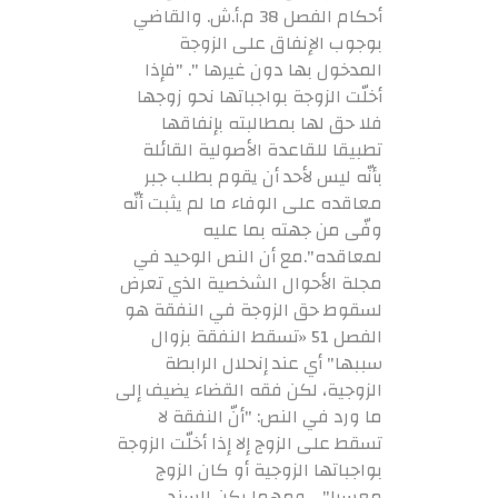
أحكام الفصل 38 م.أ.ش. والقاضي
بوجوب الإنفاق على الزوجة
المدخول بها دون غيرها ". "فإذا
أخلّت الزوجة بواجباتها نحو زوجها
فلا حق لها بمطالبته بإنفاقها
تطبيقا للقاعدة الأصولية القائلة
بأنّه ليس لأحد أن يقوم بطلب جبر
معاقده على الوفاء ما لم يثبت أنّه
وفّى من جهته بما عليه
لمعاقده".مع أن النص الوحيد في
مجلة الأحوال الشخصية الذي تعرض
لسقوط حق الزوجة في النفقة هو
الفصل 51 «تسقط النفقة بزوال
سببها" أي عند إنحلال الرابطة
الزوجية، لكن فقه القضاء يضيف إلى
ما ورد في النص: "أنّ النفقة لا
تسقط على الزوج إلا إذا أخلّت الزوجة
بواجباتها الزوجية أو كان الزوج
معسرا". ومهما يكن السند