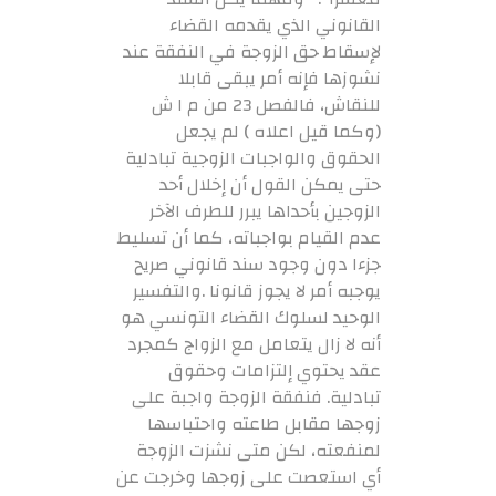
القانوني الذي يقدمه القضاء
لإسقاط حق الزوجة في النفقة عند
نشوزها فإنه أمر يبقى قابلا
للنقاش، فالفصل 23 من م ا ش
(وكما قيل اعلاه ) لم يجعل
الحقوق والواجبات الزوجية تبادلية
حتى يمكن القول أن إخلال أحد
الزوجين بأحداها يبرر للطرف الآخر
عدم القيام بواجباته، كما أن تسليط
جزءا دون وجود سند قانوني صريح
يوجبه أمر لا يجوز قانونا .والتفسير
الوحيد لسلوك القضاء التونسي هو
أنه لا زال يتعامل مع الزواج كمجرد
عقد يحتوي إلتزامات وحقوق
تبادلية. فنفقة الزوجة واجبة على
زوجها مقابل طاعته واحتباسها
لمنفعته، لكن متى نشزت الزوجة
أي استعصت على زوجها وخرجت عن