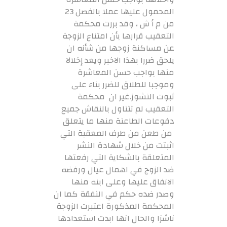
المحمول عليها عملا بالفصل 23
من م أ ش ، وقد بررت محكمة
التعقيب قرارها بأن امتناع الزوجة
عن مساكنة زوجها من شأنه ان
يلحق ضررا بهذا الاخير ويعد إخلالا
منها بواجب حسن المعاشرة
وموجبا للطلاق للضرر بناء على
ثبوت النشوز.غير ان محكمة
التعقيب لم تتناول بالنقاش جميع
دفوعات الطاعنة منها ما يتعلق
من طعن من طرف المعقبة التي
اثبتت من خلال شهادة النشر
المتعلقة بالشكاية التي رفعتها
ضد الزوج في اهمال عيال ورفضه
الانفاق عليها وعلى ابنه منها
وصدر ضده حكم في النفقة كما ان
المحكمة المذكورة اعتبرت الزوجة
ناشزا والحال انها ابدت استعدادها