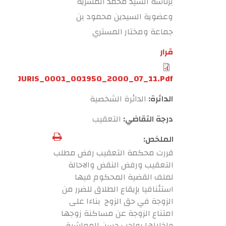
برئاسة السيد محمد المشرية
وعضوية السيدين محمود بن
جماعة ومختار المستري
قرار
JURIS_0001_001950_2000_07_11.pdf
الدائرة:
الدائرة الشخصية
درجة التقاضي:
التعقيب
الملخص:
قررت محكمة التعقيب رفض مطلب
التعقيب ورفض النقض والاحالة
لملف القضية المحكوم فيها
استئنافيا بإيقاع الطلاق للضرر من
الزوجة في حق الزوج بناءا على
امتناع الزوجة عن مساكنة زوجها
واخلالها بواجب حسن المعاشرة