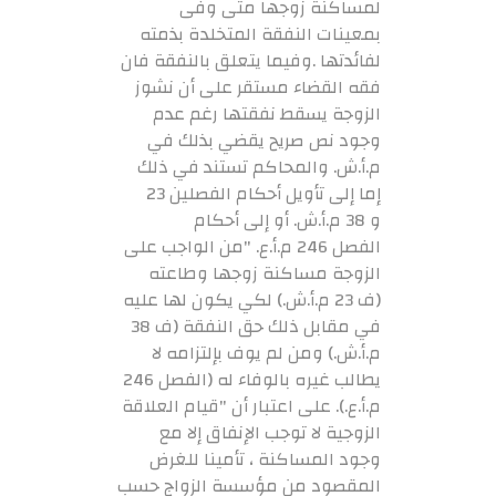
لمساكنة زوجها متى وفى
بمعينات النفقة المتخلدة بذمته
لفائدتها .وفيما يتعلق بالنفقة فان
فقه القضاء مستقر على أن نشوز
الزوجة يسقط نفقتها رغم عدم
وجود نص صريح يقضي بذلك في
م.أ.ش. والمحاكم تستند في ذلك
إما إلى تأويل أحكام الفصلين 23
و 38 م.أ.ش. أو إلى أحكام
الفصل 246 م.أ.ع. "من الواجب على
الزوجة مساكنة زوجها وطاعته
(ف 23 م.أ.ش.) لكي يكون لها عليه
في مقابل ذلك حق النفقة (ف 38
م.أ.ش.) ومن لم يوف بإلتزامه لا
يطالب غيره بالوفاء له (الفصل 246
م.أ.ع.). على اعتبار أن "قيام العلاقة
الزوجية لا توجب الإنفاق إلا مع
وجود المساكنة ، تأمينا للغرض
المقصود من مؤسسة الزواج حسب