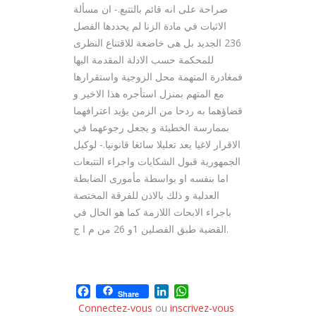
صراحة على انه قائم بالتتبع.- ان مسألة
الاثبات في مادة الزنا لم يحددها الفصل
236 الجديد بل هى خاضعة للاقتناع النظرى
للمحكمة حسب الادلة المقدمة اليها
فمغادرة المتهمة محل الزوجية واستقرارها
مع المتهم بمنزل استأجره هذا الاخير و
قضاؤهما به ردحا من الزمن يؤيد اعترافهما
بممارسة الخطيئة و يجعل رجوعهما في
الاقرار لاغيا يعد تعليلا سائغا قانونيا.- لوكيل
الجمهورية قبول الشكايات واجراء التتبعات
اما بنفسه او بواسطة مأمورى الضابطة
العدلية و ذلك بالاذن للفرقة المختصة
باجراء الابحاث اللازمة كما هو الحال في
القضية طبق الفصلين 1و 26 من م ا ج.
Facebook
LinkedIn
WhatsApp
Share
Connectez-vous
ou
inscrivez-vous